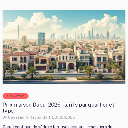
BIEN-ETRE
Prix maison Dubai 2026 : tarifs par quartier et
type
By
Cassandra Reynolds
23/02/2026
Dubaï continue de séduire les investisseurs immobiliers du