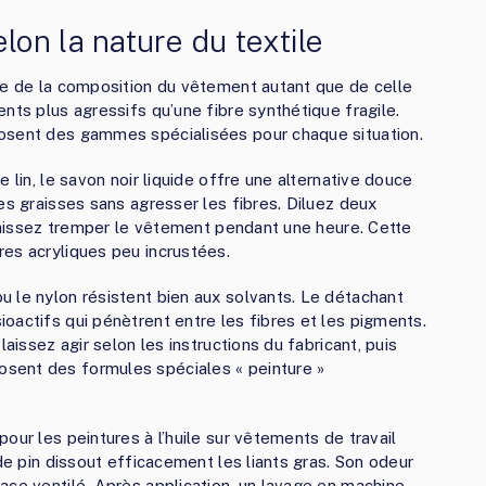
on la nature du textile
te de la composition du vêtement autant que de celle
nts plus agressifs qu’une fibre synthétique fragile.
osent des gammes spécialisées pour chaque situation.
 lin, le savon noir liquide offre une alternative douce
es graisses sans agresser les fibres. Diluez deux
 laissez tremper le vêtement pendant une heure. Cette
es acryliques peu incrustées.
 le nylon résistent bien aux solvants. Le détachant
oactifs qui pénètrent entre les fibres et les pigments.
laissez agir selon les instructions du fabricant, puis
sent des formules spéciales « peinture »
our les peintures à l’huile sur vêtements de travail
 de pin dissout efficacement les liants gras. Son odeur
ace ventilé. Après application, un lavage en machine