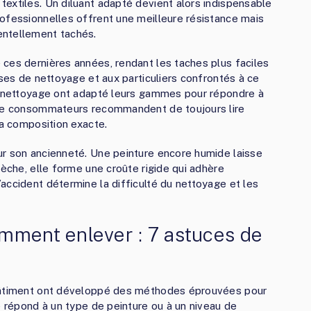
extiles. Un diluant adapté devient alors indispensable
ofessionnelles offrent une meilleure résistance mais
entellement tachés.
ces dernières années, rendant les taches plus faciles
ises de nettoyage et aux particuliers confrontés à ce
de nettoyage ont adapté leurs gammes pour répondre à
 de consommateurs recommandent de toujours lire
sa composition exacte.
ur son ancienneté. Une peinture encore humide laisse
sèche, elle forme une croûte rigide qui adhère
accident détermine la difficulté du nettoyage et les
mment enlever : 7 astuces de
 bâtiment ont développé des méthodes éprouvées pour
e répond à un type de peinture ou à un niveau de