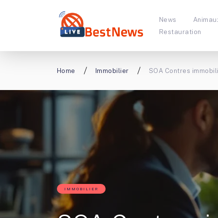
News
Animau
Restauration
Home
Immobilier
SOA Contres immobilie
IMMOBILIER