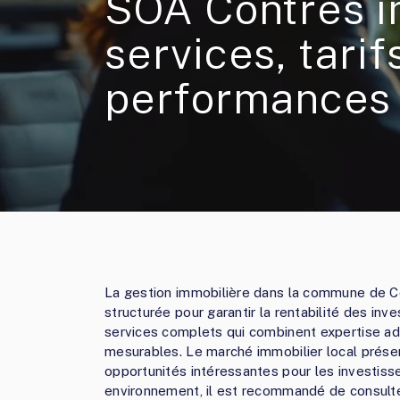
SOA Contres i
services, tarif
performances
La gestion immobilière dans la commune de C
structurée pour garantir la rentabilité des in
services complets qui combinent expertise admi
mesurables. Le marché immobilier local présen
opportunités intéressantes pour les investiss
environnement, il est recommandé de consul