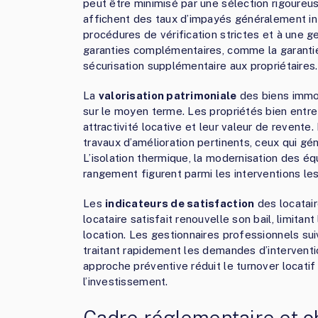
peut être minimisé par une sélection rigoureu
affichent des taux d’impayés généralement in
procédures de vérification strictes et à une g
garanties complémentaires, comme la garantie
sécurisation supplémentaire aux propriétaires.
La
valorisation patrimoniale
des biens immob
sur le moyen terme. Les propriétés bien entr
attractivité locative et leur valeur de revente.
travaux d’amélioration pertinents, ceux qui g
L’isolation thermique, la modernisation des éq
rangement figurent parmi les interventions les
Les
indicateurs de satisfaction
des locatair
locataire satisfait renouvelle son bail, limita
location. Les gestionnaires professionnels suiv
traitant rapidement les demandes d’interventi
approche préventive réduit le turnover locatif
l’investissement.
Cadre réglementaire et ob