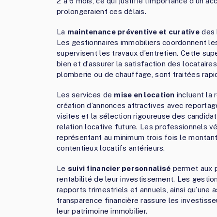
2 à 6 mois, ce qui justifie l’importance d’un 
prolongeraient ces délais.
La
maintenance préventive et curative
des 
Les gestionnaires immobiliers coordonnent les
supervisent les travaux d’entretien. Cette sup
bien et d’assurer la satisfaction des locatai
plomberie ou de chauffage, sont traitées rapi
Les services de
mise en location
incluent la 
création d’annonces attractives avec reportag
visites et la sélection rigoureuse des candidat
relation locative future. Les professionnels vé
représentant au minimum trois fois le montant 
contentieux locatifs antérieurs.
Le
suivi financier personnalisé
permet aux pr
rentabilité de leur investissement. Les gestio
rapports trimestriels et annuels, ainsi qu’une a
transparence financière rassure les investisse
leur patrimoine immobilier.