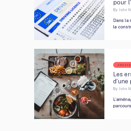
pour l
By
John 
Dans la 
la const
UNCATE
Les er
d’une 
By
John 
L’aménag
parcours