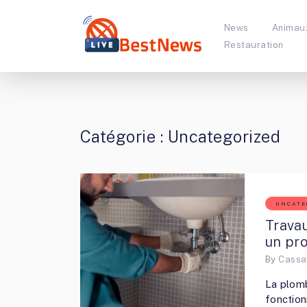
News
Animau
Restauration
Catégorie :
Uncategorized
UNCATE
Travau
un pro
By
Cassa
La plomb
fonction