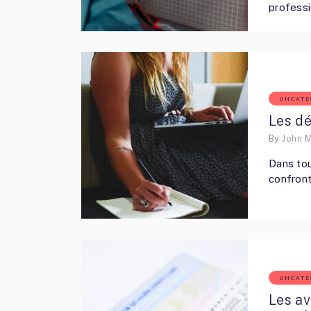
professi
UNCATE
Les dé
By
John 
Dans tou
confront
UNCATE
Les av