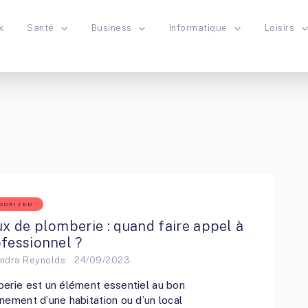
x
Santé
Business
Informatique
Loisirs
GORIZED
x de plomberie : quand faire appel à
fessionnel ?
ndra Reynolds
24/09/2023
erie est un élément essentiel au bon
nement d’une habitation ou d’un local