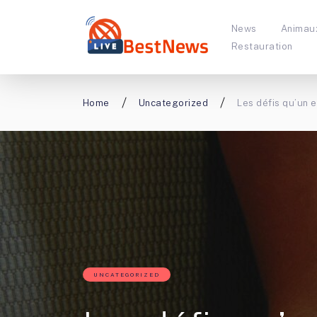
News
Animau
Restauration
Home
Uncategorized
Les défis qu’un 
UNCATEGORIZED