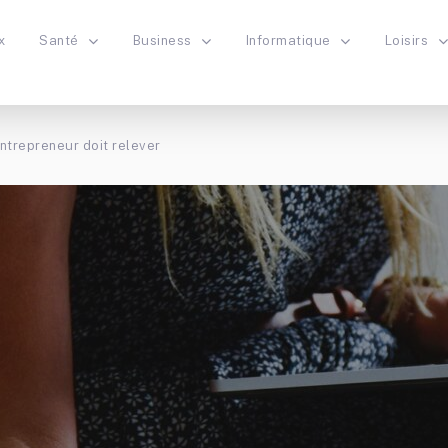
x
Santé
Business
Informatique
Loisirs
entrepreneur doit relever