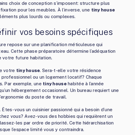
tains choix de conception s’imposent: structure plus
ixation pour les meubles. À l’inverse, une
tiny house
 éléments plus lourds ou complexes.
éfinir vos besoins spécifiques
re repose sur une planification méticuleuse qui
au. Cette phase préparatoire détermine l’adéquation
e votre future habitation.
e votre
tiny house
. Sera-t-elle votre résidence
e professionnel ou un logement locatif? Chaque
es. Par exemple, une
tiny house
habitée à l’année
u’un hébergement occasionnel. Un bureau requiert une
 l’ergonomie du poste de travail.
 Êtes-vous un cuisinier passionné qui a besoin d’une
 chez vous? Avez-vous des hobbies qui requièrent un
ssez-les par ordre de priorité. Cette hiérarchisation
sque l’espace limité vous y contraindra.