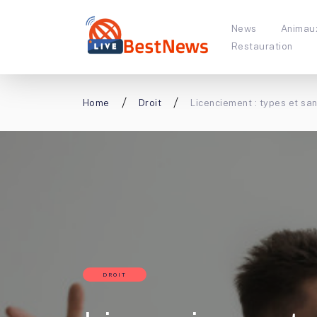
News
Animau
Restauration
Home
Droit
Licenciement : types et sa
DROIT