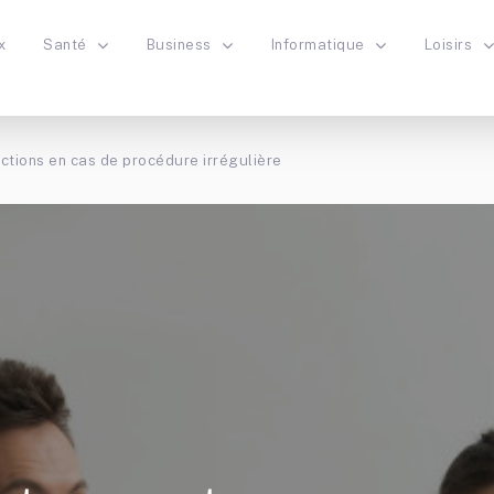
x
Santé
Business
Informatique
Loisirs
nctions en cas de procédure irrégulière