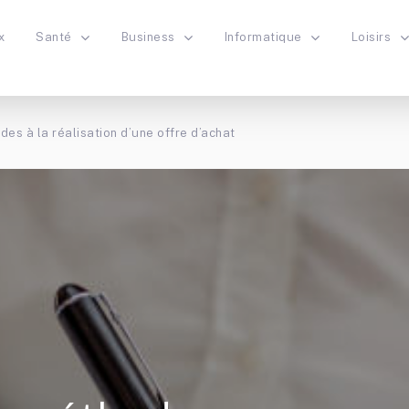
x
Santé
Business
Informatique
Loisirs
es à la réalisation d’une offre d’achat