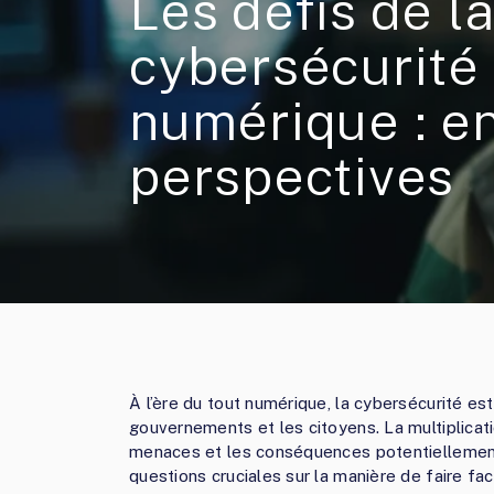
Les défis de l
cybersécurité 
numérique : en
perspectives
À l’ère du tout numérique, la cybersécurité es
gouvernements et les citoyens. La multiplicat
menaces et les conséquences potentiellement
questions cruciales sur la manière de faire fac