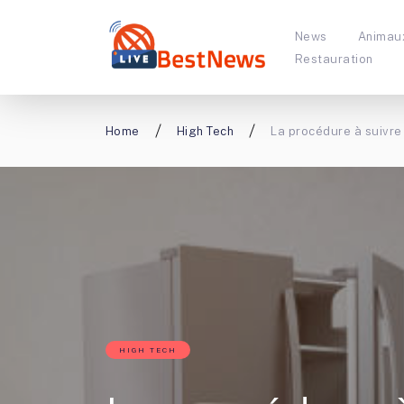
News
Animau
Restauration
Home
High Tech
La procédure à suivre
HIGH TECH