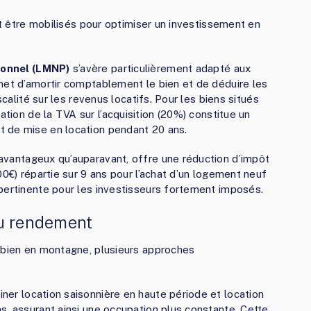
ent être mobilisés pour optimiser un investissement en
ionnel (LMNP)
s’avère particulièrement adapté aux
met d’amortir comptablement le bien et de déduire les
scalité sur les revenus locatifs. Pour les biens situés
ration de la TVA sur l’acquisition (20%) constitue un
 de mise en location pendant 20 ans.
 avantageux qu’auparavant, offre une réduction d’impôt
00€) répartie sur 9 ans pour l’achat d’un logement neuf
pertinente pour les investisseurs fortement imposés.
du rendement
n bien en montagne, plusieurs approches
ner location saisonnière en haute période et location
s, assurant ainsi une occupation plus constante. Cette