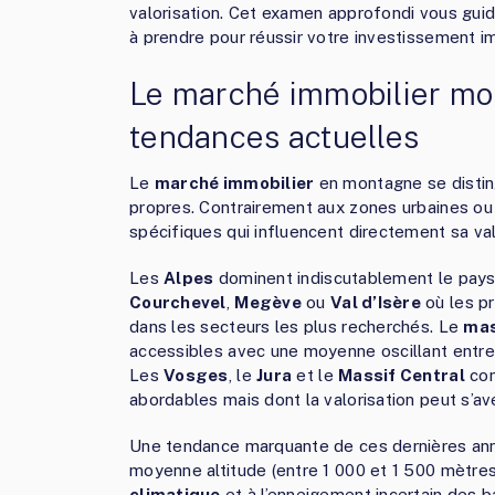
valorisation. Cet examen approfondi vous guide
à prendre pour réussir votre investissement im
Le marché immobilier mo
tendances actuelles
Le
marché immobilier
en montagne se distin
propres. Contrairement aux zones urbaines ou li
spécifiques qui influencent directement sa val
Les
Alpes
dominent indiscutablement le pay
Courchevel
,
Megève
ou
Val d’Isère
où les pr
dans les secteurs les plus recherchés. Le
mas
accessibles avec une moyenne oscillant entre 
Les
Vosges
, le
Jura
et le
Massif Central
com
abordables mais dont la valorisation peut s’avé
Une tendance marquante de ces dernières anné
moyenne altitude (entre 1 000 et 1 500 mètres
climatique
et à l’enneigement incertain des b