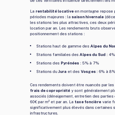
de ces territoires influence directement les
La
rentabilité locative
en montagne repose pr
périodes majeures : la
saison hivernale
(décem
les stations les plus attractives, ces deux p
location par an. Les rendements bruts observé
positionnement des stations :
Stations haut de gamme des
Alpes du No
Stations familiales des
Alpes du Sud
: 4%
Stations des
Pyrénées
: 5% à 7%
Stations du
Jura
et des
Vosges
: 6% à 8
Ces rendements doivent être nuancés par les
frais de copropriété
y sont généralement plu
associés (déneigement, entretien des parties
60€ par m² et par an. La
taxe foncière
varie f
significativement plus élevés dans certaines s
infrastructures.