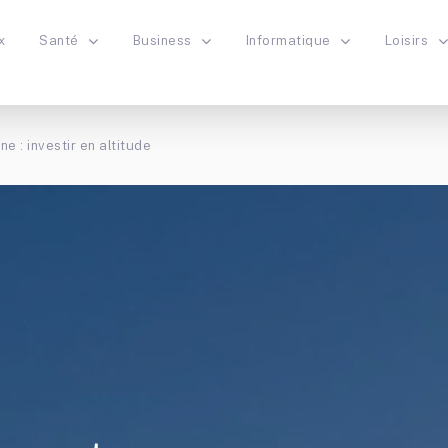
x
Santé
Business
Informatique
Loisirs
e : investir en altitude