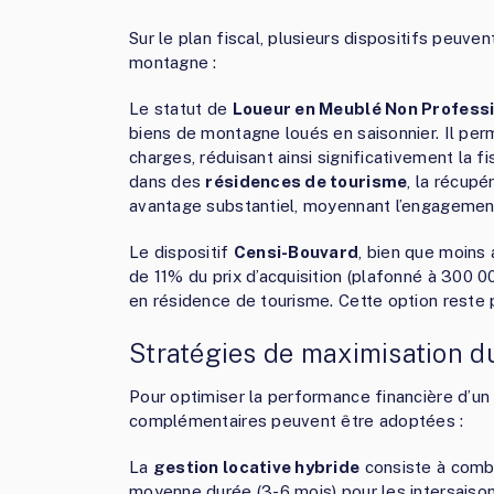
Sur le plan fiscal, plusieurs dispositifs peuv
montagne :
Le statut de
Loueur en Meublé Non Profess
biens de montagne loués en saisonnier. Il per
charges, réduisant ainsi significativement la fi
dans des
résidences de tourisme
, la récupé
avantage substantiel, moyennant l’engagement
Le dispositif
Censi-Bouvard
, bien que moins
de 11% du prix d’acquisition (plafonné à 300 0
en résidence de tourisme. Cette option reste 
Stratégies de maximisation 
Pour optimiser la performance financière d’u
complémentaires peuvent être adoptées :
La
gestion locative hybride
consiste à combi
moyenne durée (3-6 mois) pour les intersaison