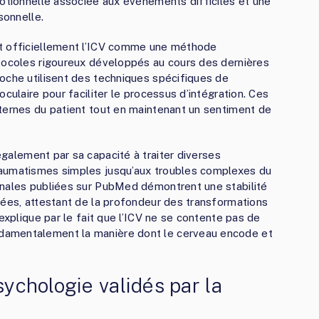
motionnelle associée aux événements difficiles et une
sonnelle.
ît officiellement l’ICV comme une méthode
otocoles rigoureux développés au cours des dernières
oche utilisent des techniques spécifiques de
culaire pour faciliter le processus d’intégration. Ces
ternes du patient tout en maintenant un sentiment de
alement par sa capacité à traiter diverses
raumatismes simples jusqu’aux troubles complexes du
inales publiées sur PubMed démontrent une stabilité
nées, attestant de la profondeur des transformations
explique par le fait que l’ICV ne se contente pas de
damentalement la manière dont le cerveau encode et
sychologie validés par la