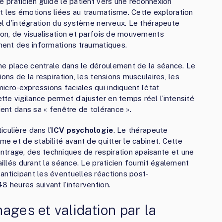
 le praticien guide le patient vers une reconnexion
t les émotions liées au traumatisme. Cette exploration
rel d’intégration du système nerveux. Le thérapeute
ion, de visualisation et parfois de mouvements
ement des informations traumatiques.
ne place centrale dans le déroulement de la séance. Le
ions de la respiration, les tensions musculaires, les
cro-expressions faciales qui indiquent l’état
te vigilance permet d’ajuster en temps réel l’intensité
ient dans sa « fenêtre de tolérance ».
culière dans l’
ICV psychologie
. Le thérapeute
me et de stabilité avant de quitter le cabinet. Cette
ntrage, des techniques de respiration apaisante et une
aillés durant la séance. Le praticien fournit également
anticipant les éventuelles réactions post-
8 heures suivant l’intervention.
ages et validation par la