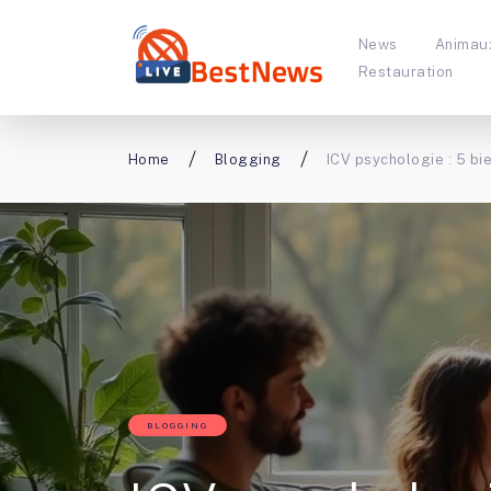
News
Animau
Restauration
Home
Blogging
ICV psychologie : 5 bie
BLOGGING