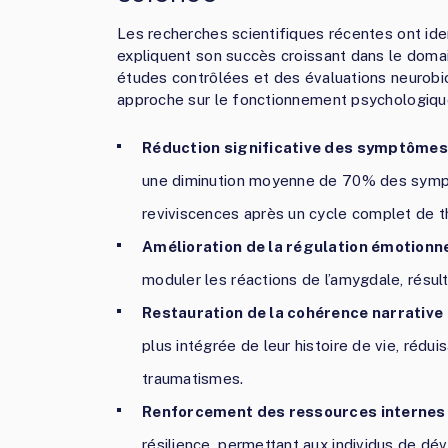
Les recherches scientifiques récentes ont iden
expliquent son succès croissant dans le doma
études contrôlées et des évaluations neurobi
approche sur le fonctionnement psychologique
Réduction significative des symptôme
une diminution moyenne de 70% des sympt
reviviscences après un cycle complet de t
Amélioration de la régulation émotionn
moduler les réactions de l’amygdale, résul
Restauration de la cohérence narrative
plus intégrée de leur histoire de vie, rédu
traumatismes.
Renforcement des ressources internes
résilience, permettant aux individus de dé