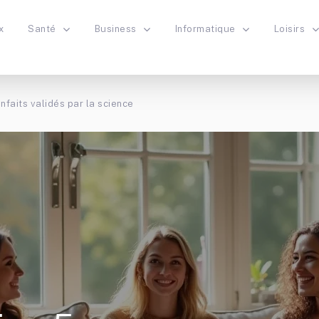
x
Santé
Business
Informatique
Loisirs
nfaits validés par la science