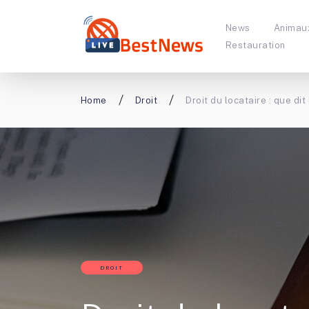
News
Animau
Restauration
Home
Droit
Droit du locataire : que dit 
DROIT