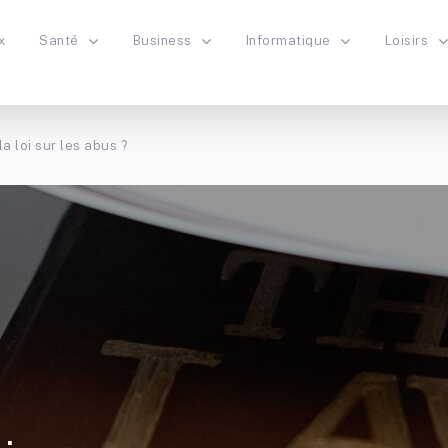
x
Santé
Business
Informatique
Loisirs
la loi sur les abus ?