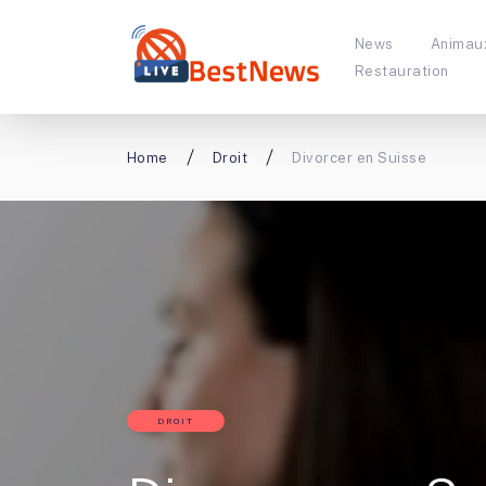
News
Animau
Restauration
Home
Droit
Divorcer en Suisse
DROIT