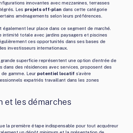
onfigurations innovantes avec mezzanines, terrasses
ntégrés. Les
projets off-plan
dans cette catégorie
certains aménagements selon leurs préférences.
vent également leur place dans ce segment de marché.
e intimité totale avec jardins paysagers et piscines
égulièrement ces opportunités dans ses bases de
des investisseurs internationaux.
grande superficie représentent une option d’entrée de
és dans des résidences avec services, proposent des
t de gamme. Leur
potentiel locatif
s’avère
fessionnels expatriés travaillant dans les zones
on et les démarches
tue la première étape indispensable pour tout acquéreur
ralement un dépôt minimum et la présentation de