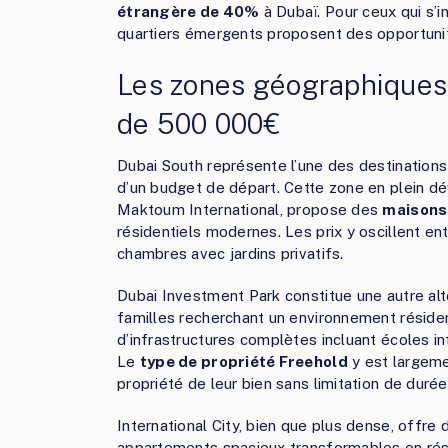
étrangère de 40%
à Dubaï. Pour ceux qui s’
quartiers émergents proposent des opportunit
Les zones géographiques
de 500 000€
Dubai South représente l’une des destinations
d’un budget de départ. Cette zone en plein dé
Maktoum International, propose des
maisons 
résidentiels modernes. Les prix y oscillent e
chambres avec jardins privatifs.
Dubai Investment Park constitue une autre alte
familles recherchant un environnement résiden
d’infrastructures complètes incluant écoles i
Le
type de propriété Freehold
y est largeme
propriété de leur bien sans limitation de durée
International City, bien que plus dense, offre
appartements spacieux transformables en résid