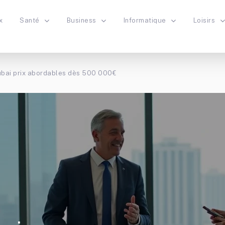
x
Santé
Business
Informatique
Loisirs
ubai prix abordables dès 500 000€