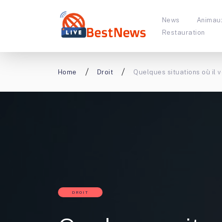
News
Animau
Restauration
Home
Droit
Quelques situations où il 
DROIT