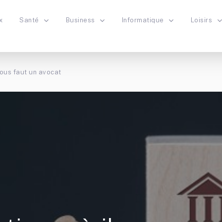
x
Santé
Business
Informatique
Loisirs
vous faut un avocat