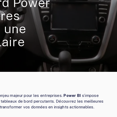
rd Power
ures
r une
laire
enjeu majeur pour les entreprises.
Power BI
s’impose
 tableaux de bord percutants. Découvrez les meilleures
t transformer vos données en insights actionnables.