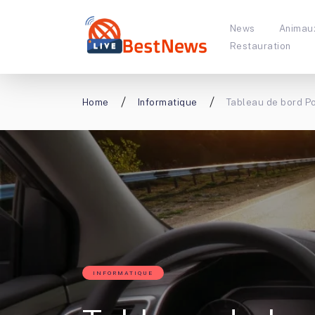
News
Animau
Restauration
Home
Informatique
Tableau de bord Pow
INFORMATIQUE