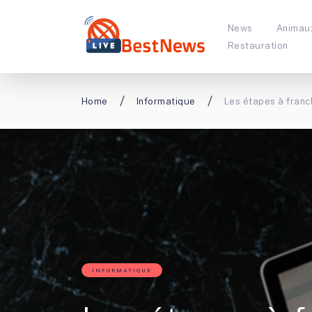
News
Animau
Restauration
Home
Informatique
Les étapes à franc
INFORMATIQUE