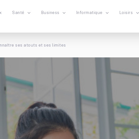
x
Santé
Business
Informatique
Loisirs
nnaître ses atouts et ses limites