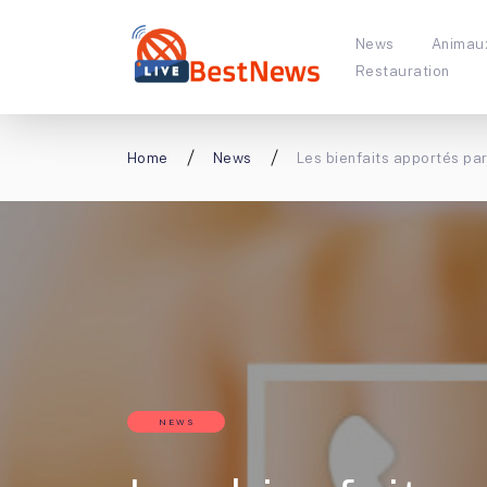
News
Animau
Restauration
Home
News
Les bienfaits apportés par
NEWS