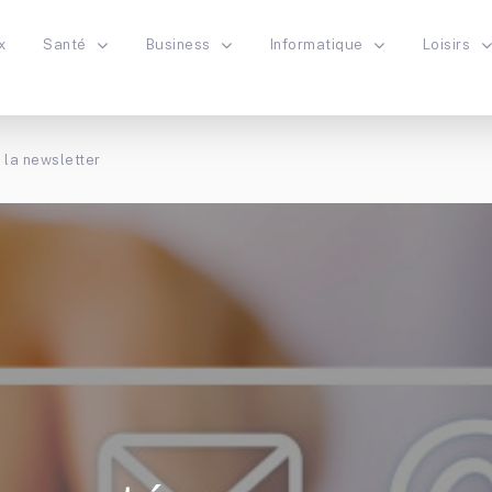
x
Santé
Business
Informatique
Loisirs
 la newsletter