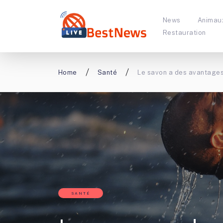
News
Animau
Restauration
Home
Santé
Le savon a des avantage
SANTÉ