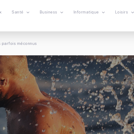
x
Santé
Business
Informatique
Loisirs
s parfois méconnus