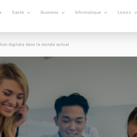
x
Santé
Business
Informatique
Loisirs
tion digitale dans le monde actuel