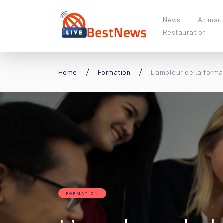
News
Animau
Restauration
Home
Formation
L’ampleur de la forma
FORMATION