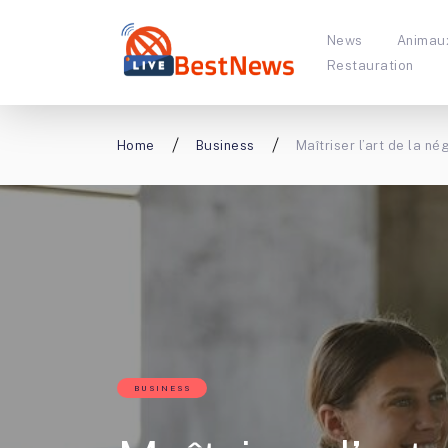
News
Animau
Restauration
Home
Business
Maîtriser l’art de la né
BUSINESS