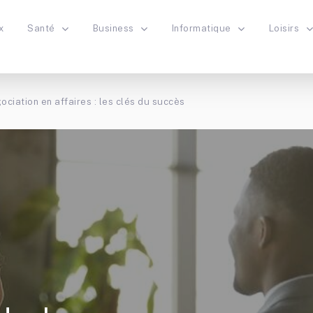
x
Santé
Business
Informatique
Loisirs
gociation en affaires : les clés du succès