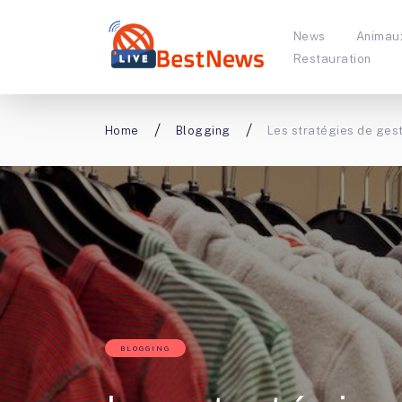
News
Animau
Restauration
Home
Blogging
Les stratégies de gest
BLOGGING