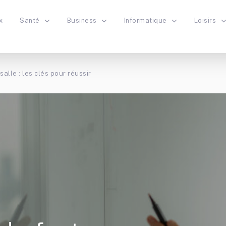
x
Santé
Business
Informatique
Loisirs
salle : les clés pour réussir