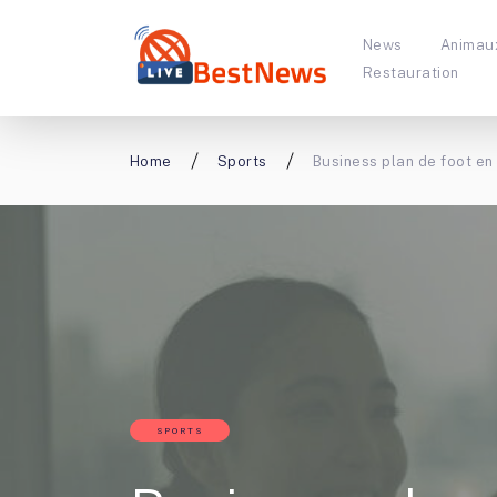
News
Animau
Restauration
Home
Sports
Business plan de foot en 
SPORTS