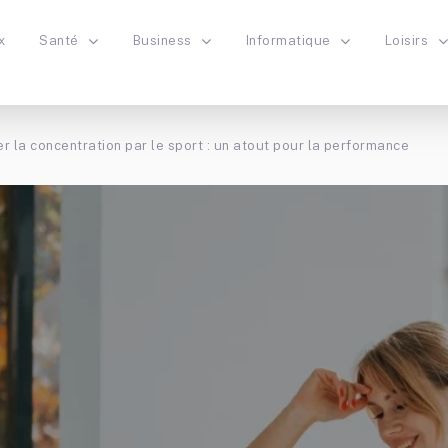
x
Santé
Business
Informatique
Loisirs
r la concentration par le sport : un atout pour la performance