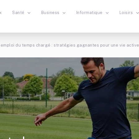
x
Santé
Business
Informatique
Loisirs
n emploi du temps chargé : stratégies gagnantes pour une vie activ