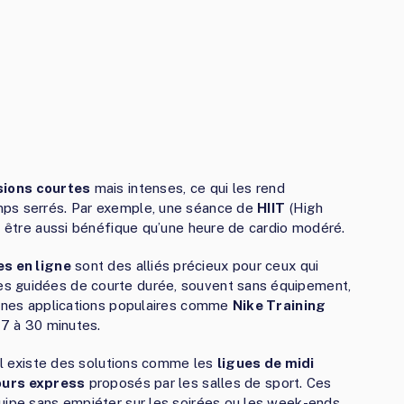
sions courtes
mais intenses, ce qui les rend
mps serrés. Par exemple, une séance de
HIIT
(High
ut être aussi bénéfique qu’une heure de cardio modéré.
s en ligne
sont des alliés précieux pour ceux qui
s guidées de courte durée, souvent sans équipement,
taines applications populaires comme
Nike Training
7 à 30 minutes.
 il existe des solutions comme les
ligues de midi
ours express
proposés par les salles de sport. Ces
uipe sans empiéter sur les soirées ou les week-ends.