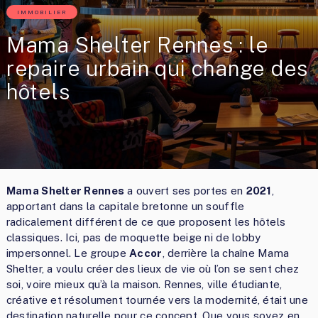
IMMOBILIER
Mama Shelter Rennes : le
repaire urbain qui change des
hôtels
Mama Shelter Rennes
a ouvert ses portes en
2021
,
apportant dans la capitale bretonne un souffle
radicalement différent de ce que proposent les hôtels
classiques. Ici, pas de moquette beige ni de lobby
impersonnel. Le groupe
Accor
, derrière la chaîne Mama
Shelter, a voulu créer des lieux de vie où l’on se sent chez
soi, voire mieux qu’à la maison. Rennes, ville étudiante,
créative et résolument tournée vers la modernité, était une
destination naturelle pour ce concept. Que vous soyez en