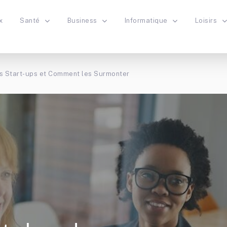
x
Santé
Business
Informatique
Loisirs
es Start-ups et Comment les Surmonter