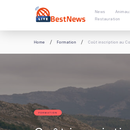
News
Animau
Restauration
Home
Formation
Coût inscription au Co
FORMATION