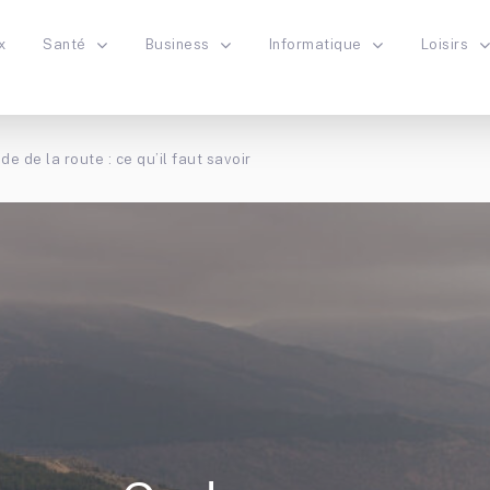
x
Santé
Business
Informatique
Loisirs
de de la route : ce qu’il faut savoir