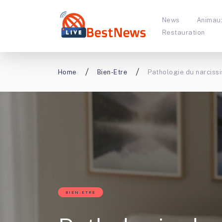
News
Animau
Restauration
Home
Bien-Etre
Pathologie du narciss
BIEN-ETRE