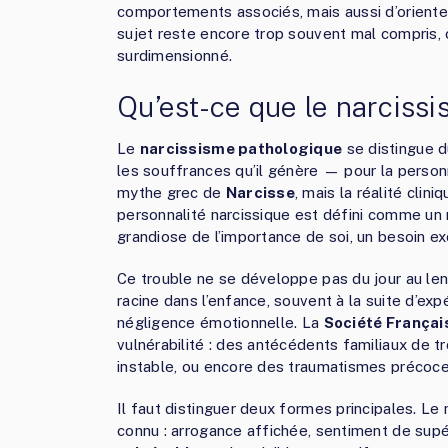
comportements associés, mais aussi d’oriente
sujet reste encore trop souvent mal compris,
surdimensionné.
Qu’est-ce que le narciss
Le
narcissisme pathologique
se distingue du
les souffrances qu’il génère — pour la perso
mythe grec de
Narcisse
, mais la réalité cli
personnalité narcissique est défini comme u
grandiose de l’importance de soi, un besoin ex
Ce trouble ne se développe pas du jour au lend
racine dans l’enfance, souvent à la suite d’exp
négligence émotionnelle. La
Société Françai
vulnérabilité : des antécédents familiaux de t
instable, ou encore des traumatismes précoces
Il faut distinguer deux formes principales. Le
connu : arrogance affichée, sentiment de sup