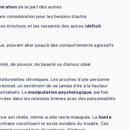
miration
de la part des autres
ns considération pour les besoins d’autrui
les émotions et les ressentis des autres (
déficit
que, pouvant aller jusqu’à des comportements agressifs
mité, de pouvoir, de beauté ou d’amour idéal
ationnelles chroniques. Les proches d’une personne
ionnel, un sentiment de ne jamais être à la hauteur
mentalisés. La
manipulation psychologique
, parfois
rvées dans les relations intimes avec des personnalités
nce est réelle, même si elle reste masquée. La
honte
dentitaire constituent le socle invisible du trouble. Ces
ennent souvent lors de ruptures, d’échecs