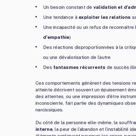
Un besoin constant de
validation et d’ad
Une tendance à
exploiter les relations
sa
Une incapacité ou un refus de reconnaître 
d’empathie
)
Des réactions disproportionnées à la criti
ou une dévalorisation de l’autre
Des
fantasmes récurrents
de succès illi
Ces comportements génèrent des tensions rel
atteinte décrivent souvent un épuisement émot
des attentes, ou une impression d’être instru
inconsciente, fait partie des dynamiques obse
narcissiques.
Du côté de la personne elle-même, la souffra
interne
, la peur de l’abandon et l’instabilité i
éléments expliquent pourquoi les crises survi