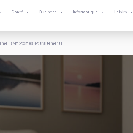
x
Santé
Business
Informatique
Loisirs
isme : symptômes et traitements