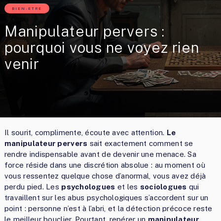
BIEN-ETRE
Manipulateur pervers :
pourquoi vous ne voyez rien
venir
Il sourit, complimente, écoute avec attention.
Le
manipulateur pervers
sait exactement comment se
rendre indispensable avant de devenir une menace. Sa
force réside dans une discrétion absolue : au moment où
vous ressentez quelque chose d’anormal, vous avez déjà
perdu pied. Les
psychologues
et les
sociologues
qui
travaillent sur les abus psychologiques s’accordent sur un
point : personne n’est à l’abri, et la détection précoce reste
le meilleur bouclier. Pourtant, repérer un
manipulateur