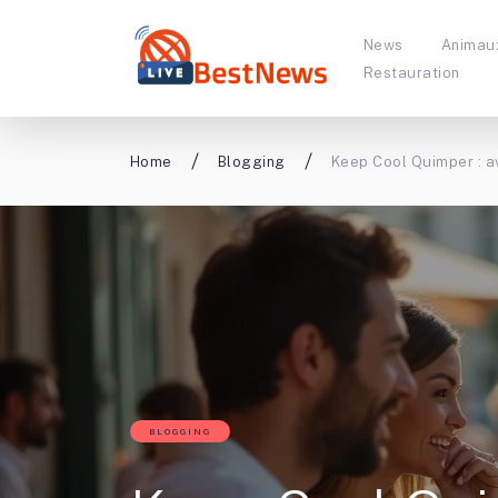
News
Animau
Restauration
Home
Blogging
Keep Cool Quimper : a
BLOGGING