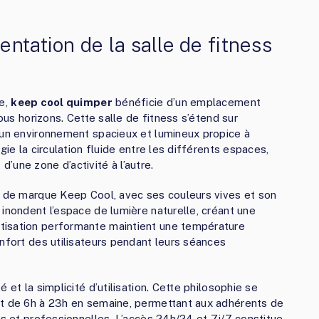
ntation de la salle de fitness
se,
keep cool quimper
bénéficie d’un emplacement
tous horizons. Cette salle de fitness s’étend sur
 un environnement spacieux et lumineux propice à
gie la circulation fluide entre les différents espaces,
une zone d’activité à l’autre.
e de marque Keep Cool, avec ses couleurs vives et son
inondent l’espace de lumière naturelle, créant une
tisation performante maintient une température
onfort des utilisateurs pendant leurs séances
 et la simplicité d’utilisation. Cette philosophie se
nt de 6h à 23h en semaine, permettant aux adhérents de
es et professionnelles. L’accès 24h/24 et 7j/7 constitue