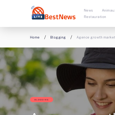
News
Animau
Restauration
Home
Blogging
Agence growth marketi
BLOGGING