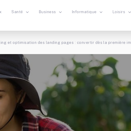
x
Santé
Business
Informatique
Loisirs
ng et optimisation des landing pages : convertir dès la première i